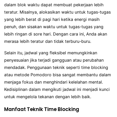
dalam blok waktu dapat membuat pekerjaan lebih
teratur. Misalnya, alokasikan waktu untuk tugas-tugas
yang lebih berat di pagi hari ketika energi masih
penuh, dan sisakan waktu untuk tugas-tugas yang
lebih ringan di sore hari. Dengan cara ini, Anda akan
merasa lebih teratur dan tidak terburu-buru.
Selain itu, jadwal yang fleksibel memungkinkan
penyesuaian jika terjadi gangguan atau perubahan
mendadak. Penggunaan teknik seperti time blocking
atau metode Pomodoro bisa sangat membantu dalam
menjaga fokus dan menghindari kelelahan mental.
Kedisiplinan dalam mengikuti jadwal ini menjadi kunci
untuk mengelola tekanan dengan lebih baik.
Manfaat Teknik Time Blocking