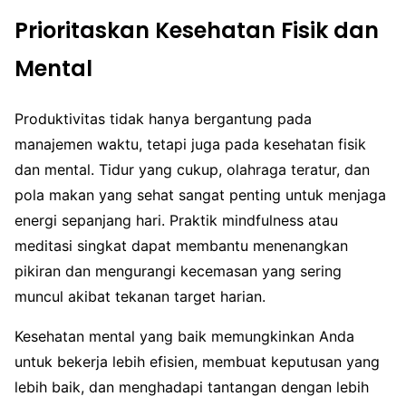
Prioritaskan Kesehatan Fisik dan
Mental
Produktivitas tidak hanya bergantung pada
manajemen waktu, tetapi juga pada kesehatan fisik
dan mental. Tidur yang cukup, olahraga teratur, dan
pola makan yang sehat sangat penting untuk menjaga
energi sepanjang hari. Praktik mindfulness atau
meditasi singkat dapat membantu menenangkan
pikiran dan mengurangi kecemasan yang sering
muncul akibat tekanan target harian.
Kesehatan mental yang baik memungkinkan Anda
untuk bekerja lebih efisien, membuat keputusan yang
lebih baik, dan menghadapi tantangan dengan lebih