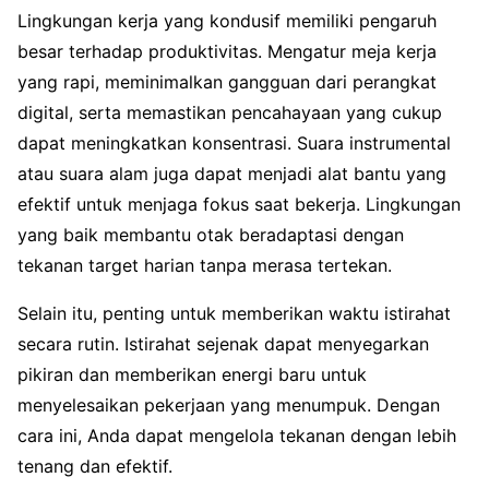
Lingkungan kerja yang kondusif memiliki pengaruh
besar terhadap produktivitas. Mengatur meja kerja
yang rapi, meminimalkan gangguan dari perangkat
digital, serta memastikan pencahayaan yang cukup
dapat meningkatkan konsentrasi. Suara instrumental
atau suara alam juga dapat menjadi alat bantu yang
efektif untuk menjaga fokus saat bekerja. Lingkungan
yang baik membantu otak beradaptasi dengan
tekanan target harian tanpa merasa tertekan.
Selain itu, penting untuk memberikan waktu istirahat
secara rutin. Istirahat sejenak dapat menyegarkan
pikiran dan memberikan energi baru untuk
menyelesaikan pekerjaan yang menumpuk. Dengan
cara ini, Anda dapat mengelola tekanan dengan lebih
tenang dan efektif.