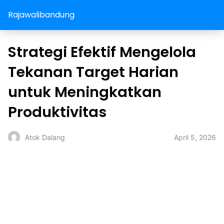
Rajawalibandung
Strategi Efektif Mengelola
Tekanan Target Harian
untuk Meningkatkan
Produktivitas
April 5, 2026
Atok Dalang