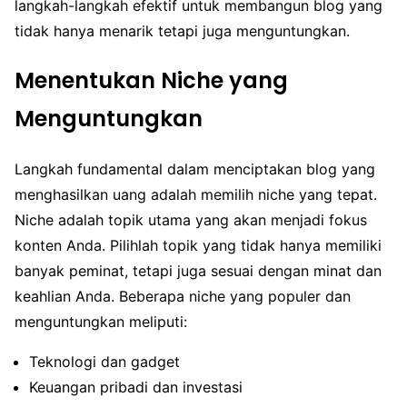
langkah-langkah efektif untuk membangun blog yang
tidak hanya menarik tetapi juga menguntungkan.
Menentukan Niche yang
Menguntungkan
Langkah fundamental dalam menciptakan blog yang
menghasilkan uang adalah memilih niche yang tepat.
Niche adalah topik utama yang akan menjadi fokus
konten Anda. Pilihlah topik yang tidak hanya memiliki
banyak peminat, tetapi juga sesuai dengan minat dan
keahlian Anda. Beberapa niche yang populer dan
menguntungkan meliputi:
Teknologi dan gadget
Keuangan pribadi dan investasi