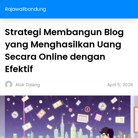
Rajawalibandung
Strategi Membangun Blog
yang Menghasilkan Uang
Secara Online dengan
Efektif
April 5, 2026
Atok Dalang