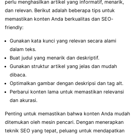
perlu menghasilkan artikel yang informatif, menarik,
dan relevan. Berikut adalah beberapa tips untuk
memastikan konten Anda berkualitas dan SEO-
friendly:
Gunakan kata kunci yang relevan secara alami
dalam teks.
Buat judul yang menarik dan deskriptif.
Gunakan struktur artikel yang jelas dan mudah
dibaca.
Optimalkan gambar dengan deskripsi dan tag alt.
Perbarui konten lama untuk memastikan relevansi
dan akurasi.
Penting untuk memastikan bahwa konten Anda mudah
ditemukan oleh mesin pencari. Dengan menerapkan
teknik SEO yang tepat, peluang untuk mendapatkan