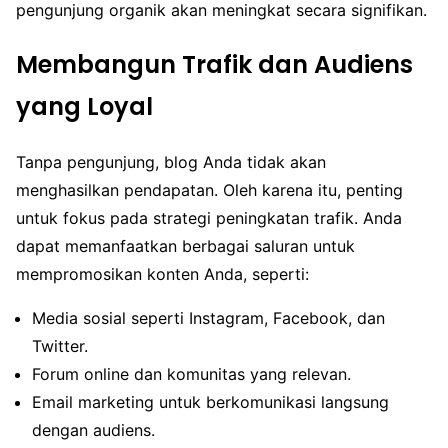
pengunjung organik akan meningkat secara signifikan.
Membangun Trafik dan Audiens
yang Loyal
Tanpa pengunjung, blog Anda tidak akan
menghasilkan pendapatan. Oleh karena itu, penting
untuk fokus pada strategi peningkatan trafik. Anda
dapat memanfaatkan berbagai saluran untuk
mempromosikan konten Anda, seperti:
Media sosial seperti Instagram, Facebook, dan
Twitter.
Forum online dan komunitas yang relevan.
Email marketing untuk berkomunikasi langsung
dengan audiens.