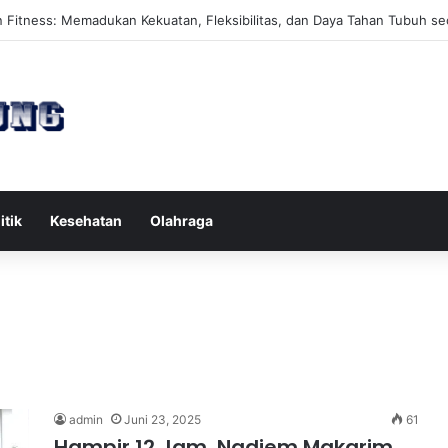
es Reformer untuk Meningkatkan Kekuatan Otot Inti Secara Efektif
itik
Kesehatan
Olahraga
admin
Juni 23, 2025
61
Hampir 12 Jam, Nadiem Makarim