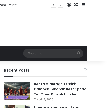
Log In
Random Article
Sidebar
Search
for
Recent Posts
Berita Olahraga Terkini:
Dampak Tekanan Besar pada
Tim Zona Bawah Hari Ini
April 5, 2026
Upgrade Komponen Sendiri