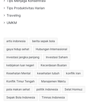
Tips Menjaga Konsentrasi
Tips Produktivitas Harian
Traveling
UMKM
artis indonesia
berita sepak bola
gaya hidup sehat
Hubungan Internasional
investasi jangka panjang
Investasi Saham
kebijakan luar negeri
Kecerdasan Buatan
Kesehatan Mental
kesehatan tubuh
konflik iran
Konflik Timur Tengah
Manajemen Waktu
pola makan sehat
politik indonesia
Selat Hormuz
Sepak Bola Indonesia
Timnas Indonesia