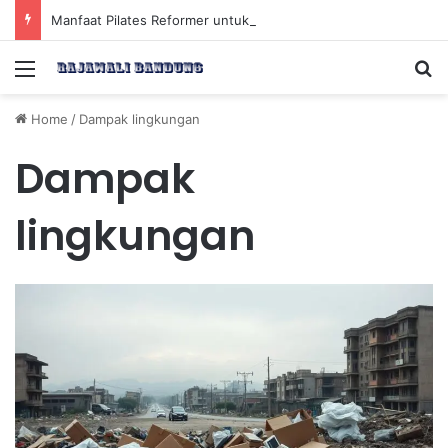
Manfaat Pilates Reformer untuk Meningkatkan Kekuatan Otot Inti Secara Efektif
Menu
Se
Home
/
Dampak lingkungan
Dampak
lingkungan