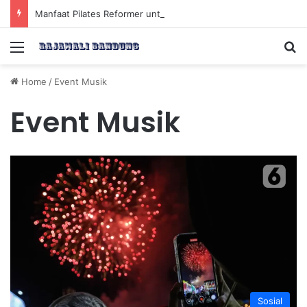
Manfaat Pilates Reformer untuk Meningkatkan Kekuatan Otot Inti Secara Efektif
Menu
Se
Home
/
Event Musik
Event Musik
Sosial