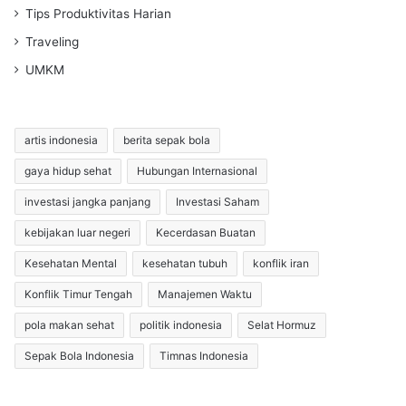
Tips Produktivitas Harian
Traveling
UMKM
artis indonesia
berita sepak bola
gaya hidup sehat
Hubungan Internasional
investasi jangka panjang
Investasi Saham
kebijakan luar negeri
Kecerdasan Buatan
Kesehatan Mental
kesehatan tubuh
konflik iran
Konflik Timur Tengah
Manajemen Waktu
pola makan sehat
politik indonesia
Selat Hormuz
Sepak Bola Indonesia
Timnas Indonesia