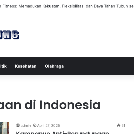
es Reformer untuk Meningkatkan Kekuatan Otot Inti Secara Efektif
itik
Kesehatan
Olahraga
an di Indonesia
admin
April 27, 2025
51
Kampanye Anti-Perundungan