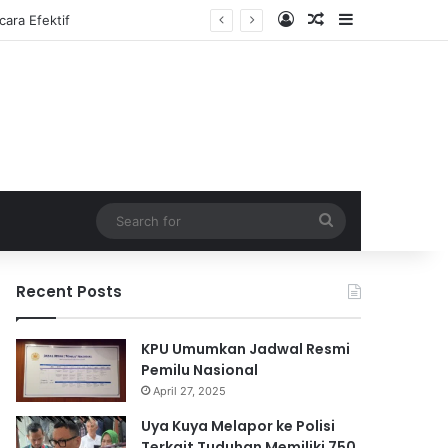
Log In
Random Article
Sidebar
Search
for
Recent Posts
KPU Umumkan Jadwal Resmi
Pemilu Nasional
April 27, 2025
Uya Kuya Melapor ke Polisi
Terkait Tuduhan Memiliki 750