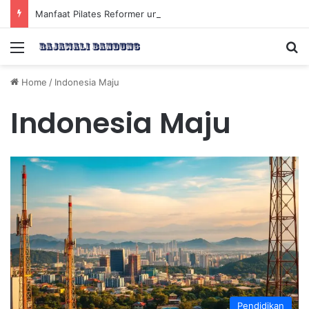
Manfaat Pilates Reformer untuk Meningkatkan Kekuatan Otot Inti Secara Efektif
Menu
Se
Home
/
Indonesia Maju
Indonesia Maju
Pendidikan