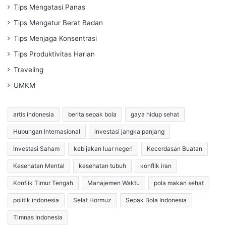
Tips Mengatasi Panas
Tips Mengatur Berat Badan
Tips Menjaga Konsentrasi
Tips Produktivitas Harian
Traveling
UMKM
artis indonesia
berita sepak bola
gaya hidup sehat
Hubungan Internasional
investasi jangka panjang
Investasi Saham
kebijakan luar negeri
Kecerdasan Buatan
Kesehatan Mental
kesehatan tubuh
konflik iran
Konflik Timur Tengah
Manajemen Waktu
pola makan sehat
politik indonesia
Selat Hormuz
Sepak Bola Indonesia
Timnas Indonesia