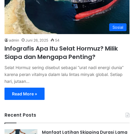
Sosial
admin
Juni 26, 2025
54
Infografis Apa Itu Selat Hormuz? Milik
Siapa dan Mengapa Penting?
Selat Hormuz sering disebut sebagai “urat nadi energi dunia”
karena peran vitalnya dalam lalu lintas minyak global. Setiap
hari, jutaan…
Read More »
Recent Posts
Manfaat Latihan Skipping Durasi Lama