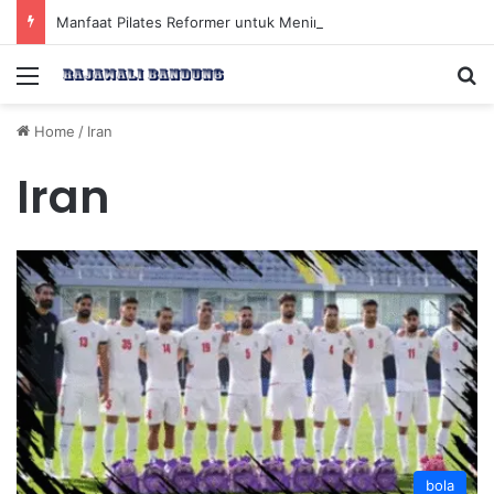
Manfaat Pilates Reformer untuk Meningkatkan Kekuatan Otot Inti Secara Efektif
Menu
Se
Home
/
Iran
Iran
bola