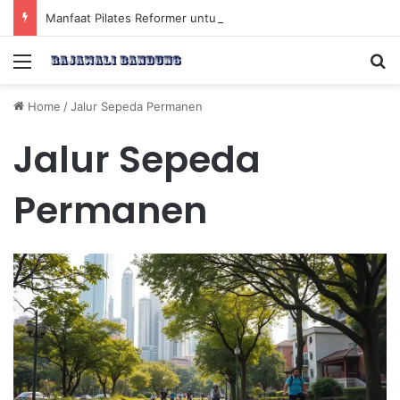
Manfaat Pilates Reformer untuk Meningkatkan Kekuatan Otot Inti Secara Efektif
Menu
Se
Home
/
Jalur Sepeda Permanen
Jalur Sepeda
Permanen