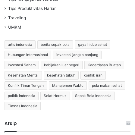
Tips Produktivitas Harian
Traveling
UMKM
artis indonesia
berita sepak bola
gaya hidup sehat
Hubungan Internasional
investasi jangka panjang
Investasi Saham
kebijakan luar negeri
Kecerdasan Buatan
Kesehatan Mental
kesehatan tubuh
konflik iran
Konflik Timur Tengah
Manajemen Waktu
pola makan sehat
politik indonesia
Selat Hormuz
Sepak Bola Indonesia
Timnas Indonesia
Arsip