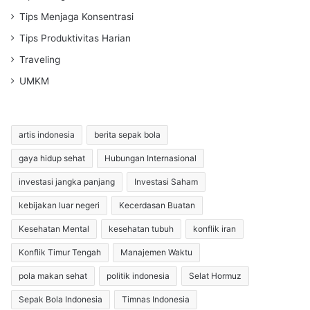
Tips Menjaga Konsentrasi
Tips Produktivitas Harian
Traveling
UMKM
artis indonesia
berita sepak bola
gaya hidup sehat
Hubungan Internasional
investasi jangka panjang
Investasi Saham
kebijakan luar negeri
Kecerdasan Buatan
Kesehatan Mental
kesehatan tubuh
konflik iran
Konflik Timur Tengah
Manajemen Waktu
pola makan sehat
politik indonesia
Selat Hormuz
Sepak Bola Indonesia
Timnas Indonesia