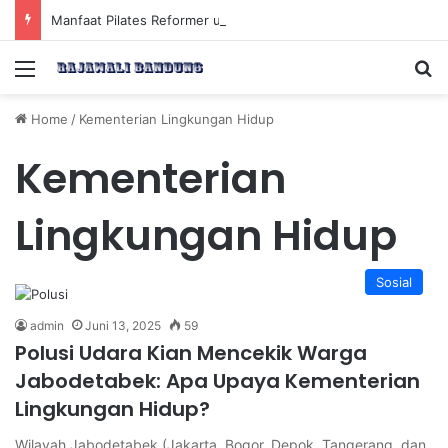
Manfaat Pilates Reformer untuk Meningkatkan Kekuatan Otot Inti Secara Efektif
Menu
Se
Home
/
Kementerian Lingkungan Hidup
Kementerian
Lingkungan Hidup
Sosial
admin
Juni 13, 2025
59
Polusi Udara Kian Mencekik Warga
Jabodetabek: Apa Upaya Kementerian
Lingkungan Hidup?
Wilayah Jabodetabek (Jakarta, Bogor, Depok, Tangerang, dan