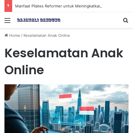
Manfaat Pilates Reformer untuk Meningkatkan Kekuatan Otot Inti Secara Efektif
Menu
Se
Home
/
Keselamatan Anak Online
Keselamatan Anak
Online