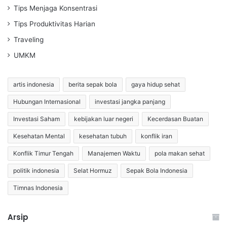
Tips Menjaga Konsentrasi
Tips Produktivitas Harian
Traveling
UMKM
artis indonesia
berita sepak bola
gaya hidup sehat
Hubungan Internasional
investasi jangka panjang
Investasi Saham
kebijakan luar negeri
Kecerdasan Buatan
Kesehatan Mental
kesehatan tubuh
konflik iran
Konflik Timur Tengah
Manajemen Waktu
pola makan sehat
politik indonesia
Selat Hormuz
Sepak Bola Indonesia
Timnas Indonesia
Arsip