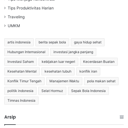
Tips Produktivitas Harian
Traveling
UMKM
artis indonesia
berita sepak bola
gaya hidup sehat
Hubungan Internasional
investasi jangka panjang
Investasi Saham
kebijakan luar negeri
Kecerdasan Buatan
Kesehatan Mental
kesehatan tubuh
konflik iran
Konflik Timur Tengah
Manajemen Waktu
pola makan sehat
politik indonesia
Selat Hormuz
Sepak Bola Indonesia
Timnas Indonesia
Arsip