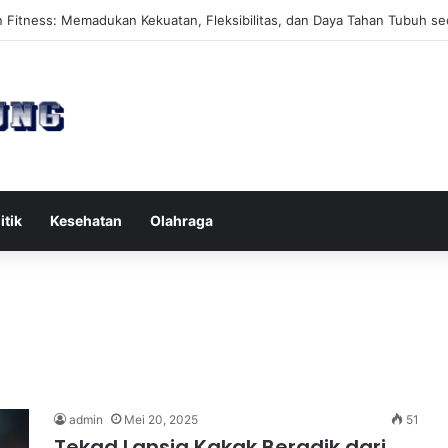
es Reformer untuk Meningkatkan Kekuatan Otot Inti Secara Efektif
itik
Kesehatan
Olahraga
admin
Mei 20, 2025
51
Tekad Lansia Kakak Beradik dari