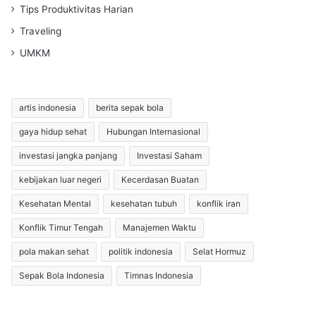
Tips Produktivitas Harian
Traveling
UMKM
artis indonesia
berita sepak bola
gaya hidup sehat
Hubungan Internasional
investasi jangka panjang
Investasi Saham
kebijakan luar negeri
Kecerdasan Buatan
Kesehatan Mental
kesehatan tubuh
konflik iran
Konflik Timur Tengah
Manajemen Waktu
pola makan sehat
politik indonesia
Selat Hormuz
Sepak Bola Indonesia
Timnas Indonesia