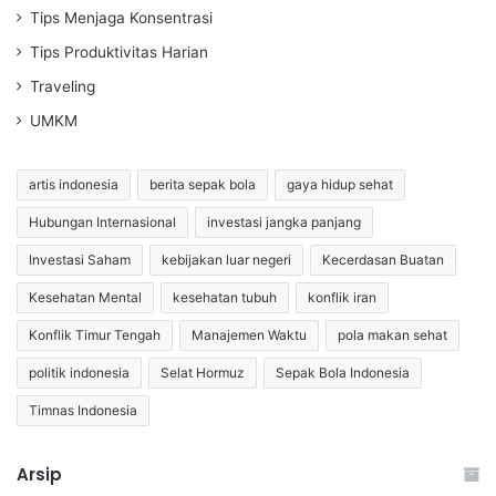
Tips Menjaga Konsentrasi
Tips Produktivitas Harian
Traveling
UMKM
artis indonesia
berita sepak bola
gaya hidup sehat
Hubungan Internasional
investasi jangka panjang
Investasi Saham
kebijakan luar negeri
Kecerdasan Buatan
Kesehatan Mental
kesehatan tubuh
konflik iran
Konflik Timur Tengah
Manajemen Waktu
pola makan sehat
politik indonesia
Selat Hormuz
Sepak Bola Indonesia
Timnas Indonesia
Arsip