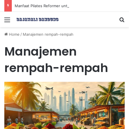
Manfaat Pilates Reformer untuk Meningkatkan Kekuatan Otot Inti Secara Efektif
Menu
Se
Home
/
Manajemen rempah-rempah
Manajemen
rempah-rempah