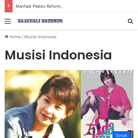
Manfaat Pilates Reformer untuk Meningkatkan Kekuatan Otot Inti Secara Efektif
Menu
Se
Home
/
Musisi Indonesia
Musisi Indonesia
Sosial