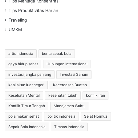
Tips Menjaga Konsentrasi
Tips Produktivitas Harian
Traveling
UMKM
artis indonesia
berita sepak bola
gaya hidup sehat
Hubungan Internasional
investasi jangka panjang
Investasi Saham
kebijakan luar negeri
Kecerdasan Buatan
Kesehatan Mental
kesehatan tubuh
konflik iran
Konflik Timur Tengah
Manajemen Waktu
pola makan sehat
politik indonesia
Selat Hormuz
Sepak Bola Indonesia
Timnas Indonesia