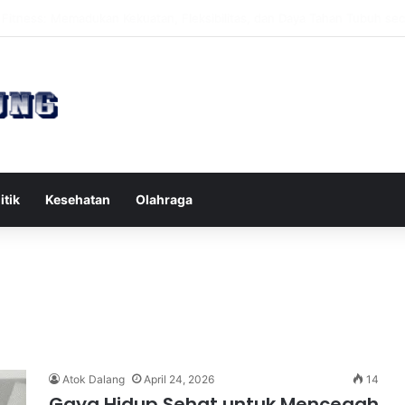
s Reformer untuk Meningkatkan Kekuatan Otot Inti Secara Efektif
itik
Kesehatan
Olahraga
Atok Dalang
April 24, 2026
14
Gaya Hidup Sehat untuk Mencegah