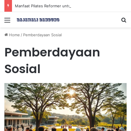
Manfaat Pilates Reformer untuk Meningkatkan Kekuatan Otot Inti Secara Efektif
Menu
Se
Home
/
Pemberdayaan Sosial
Pemberdayaan
Sosial