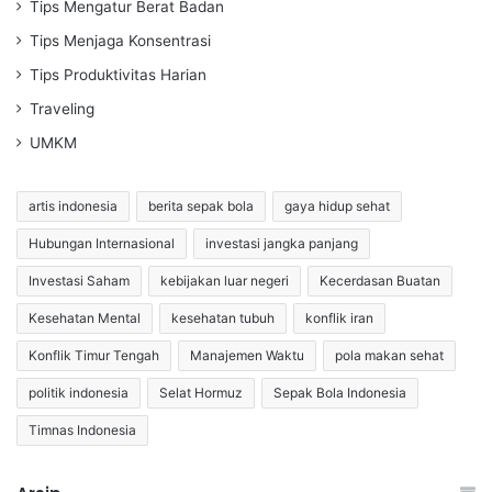
Tips Mengatur Berat Badan
Tips Menjaga Konsentrasi
Tips Produktivitas Harian
Traveling
UMKM
artis indonesia
berita sepak bola
gaya hidup sehat
Hubungan Internasional
investasi jangka panjang
Investasi Saham
kebijakan luar negeri
Kecerdasan Buatan
Kesehatan Mental
kesehatan tubuh
konflik iran
Konflik Timur Tengah
Manajemen Waktu
pola makan sehat
politik indonesia
Selat Hormuz
Sepak Bola Indonesia
Timnas Indonesia