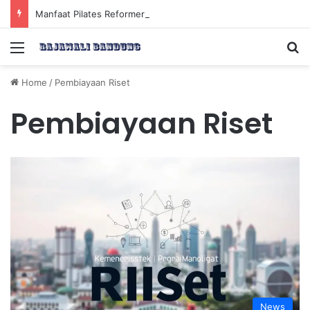
Manfaat Pilates Reformer untuk Meningkatkan Kekuatan Otot Inti Secara Efektif
Menu
Se
Home
/
Pembiayaan Riset
Pembiayaan Riset
News