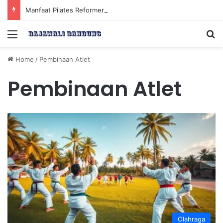
Manfaat Pilates Reformer untuk Meningkatkan Kekuatan Otot Inti Secara Efektif
Menu
Se
Home
/
Pembinaan Atlet
Pembinaan Atlet
Olahraga