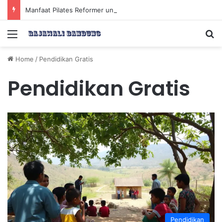
Manfaat Pilates Reformer untuk Meningkatkan Kekuatan Otot Inti Secara Efektif
Menu
Se
Home
/
Pendidikan Gratis
Pendidikan Gratis
Pendidikan