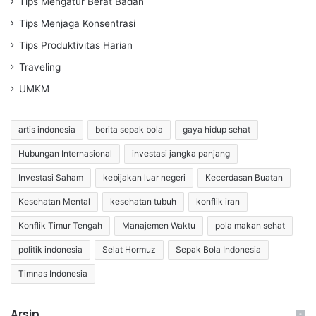
Tips Mengatur Berat Badan
Tips Menjaga Konsentrasi
Tips Produktivitas Harian
Traveling
UMKM
artis indonesia
berita sepak bola
gaya hidup sehat
Hubungan Internasional
investasi jangka panjang
Investasi Saham
kebijakan luar negeri
Kecerdasan Buatan
Kesehatan Mental
kesehatan tubuh
konflik iran
Konflik Timur Tengah
Manajemen Waktu
pola makan sehat
politik indonesia
Selat Hormuz
Sepak Bola Indonesia
Timnas Indonesia
Arsip