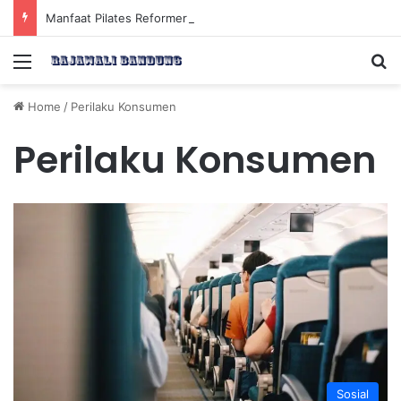
Manfaat Pilates Reformer untuk Meningkatkan Kekuatan Otot Inti Secara Efektif
Menu
Se
Home
/
Perilaku Konsumen
Perilaku Konsumen
Sosial