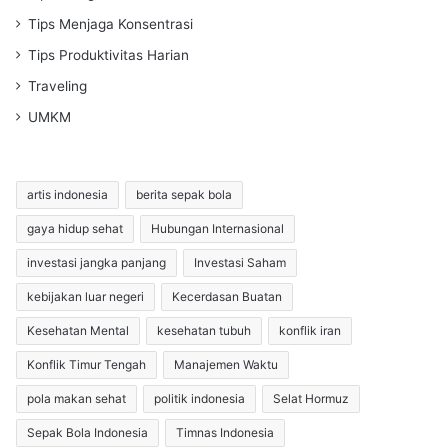
Tips Menjaga Konsentrasi
Tips Produktivitas Harian
Traveling
UMKM
artis indonesia
berita sepak bola
gaya hidup sehat
Hubungan Internasional
investasi jangka panjang
Investasi Saham
kebijakan luar negeri
Kecerdasan Buatan
Kesehatan Mental
kesehatan tubuh
konflik iran
Konflik Timur Tengah
Manajemen Waktu
pola makan sehat
politik indonesia
Selat Hormuz
Sepak Bola Indonesia
Timnas Indonesia