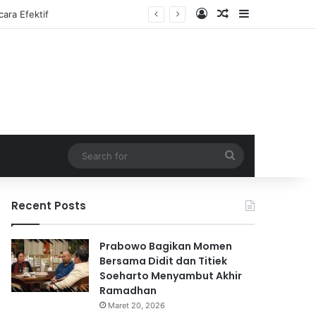
Log In
Random Article
Sidebar
Search
for
Recent Posts
Prabowo Bagikan Momen
Bersama Didit dan Titiek
Soeharto Menyambut Akhir
Ramadhan
Maret 20, 2026