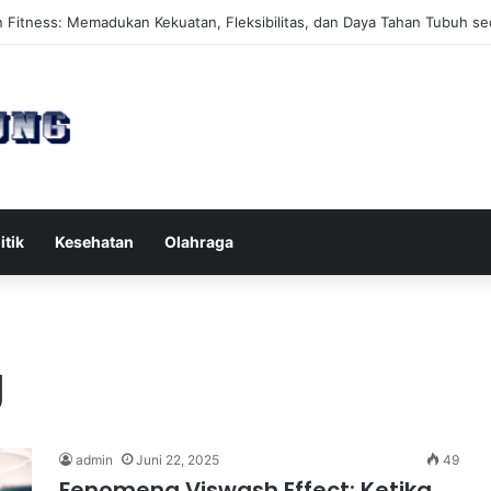
es Reformer untuk Meningkatkan Kekuatan Otot Inti Secara Efektif
itik
Kesehatan
Olahraga
g
admin
Juni 22, 2025
49
Fenomena Viswash Effect: Ketika