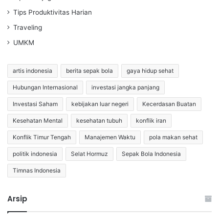
Tips Produktivitas Harian
Traveling
UMKM
artis indonesia
berita sepak bola
gaya hidup sehat
Hubungan Internasional
investasi jangka panjang
Investasi Saham
kebijakan luar negeri
Kecerdasan Buatan
Kesehatan Mental
kesehatan tubuh
konflik iran
Konflik Timur Tengah
Manajemen Waktu
pola makan sehat
politik indonesia
Selat Hormuz
Sepak Bola Indonesia
Timnas Indonesia
Arsip