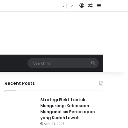
Log In
Random Article
Sidebar
ri
Search
for
Recent Posts
Strategi Efektif untuk
Mengurangi Kebiasaan
Menganalisis Percakapan
yang Sudah Lewat
April 21, 2026