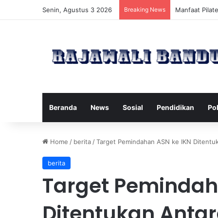
Senin, Agustus 3 2026
Breaking News
Dampak Tingga
Beranda
News
Sosial
Pendidikan
Pol
Home
/
berita
/
Target Pemindahan ASN ke IKN Ditentuk
berita
Target Pemindah
Ditentukan Antar