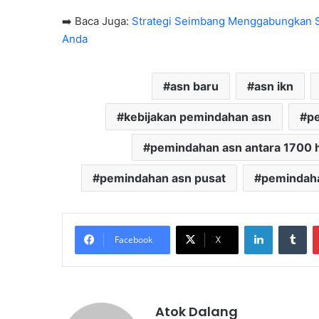
➡️ Baca Juga:
Strategi Seimbang Menggabungkan Sa
Anda
asn baru
asn ikn
kebijakan pemindahan asn
p
pemindahan asn antara 1700 
pemindahan asn pusat
pemindaha
LinkedIn
Tu
Facebook
X
Atok Dalang