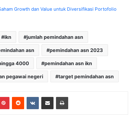
ham Growth dan Value untuk Diversifikasi Portofolio
ikn
jumlah pemindahan asn
emindahan asn
pemindahan asn 2023
hingga 4000
pemindahan asn ikn
n pegawai negeri
target pemindahan asn
mblr
Pinterest
Reddit
VKontakte
Share via Email
Print