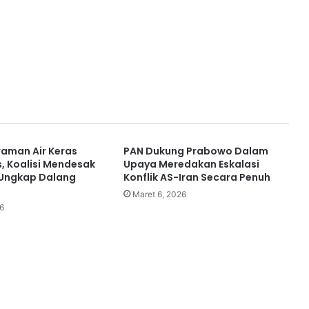
raman Air Keras
PAN Dukung Prabowo Dalam
s, Koalisi Mendesak
Upaya Meredakan Eskalasi
 Ungkap Dalang
Konflik AS-Iran Secara Penuh
Maret 6, 2026
6