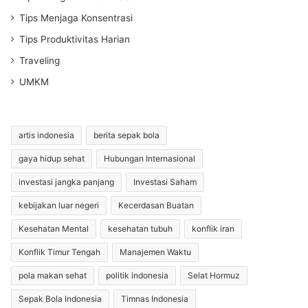
Tips Menjaga Konsentrasi
Tips Produktivitas Harian
Traveling
UMKM
artis indonesia
berita sepak bola
gaya hidup sehat
Hubungan Internasional
investasi jangka panjang
Investasi Saham
kebijakan luar negeri
Kecerdasan Buatan
Kesehatan Mental
kesehatan tubuh
konflik iran
Konflik Timur Tengah
Manajemen Waktu
pola makan sehat
politik indonesia
Selat Hormuz
Sepak Bola Indonesia
Timnas Indonesia