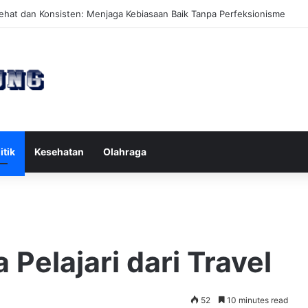
eal Multigrain Inovatif yang Aman untuk Penderita GERD
itik
Kesehatan
Olahraga
 Pelajari dari Travel
52
10 minutes read