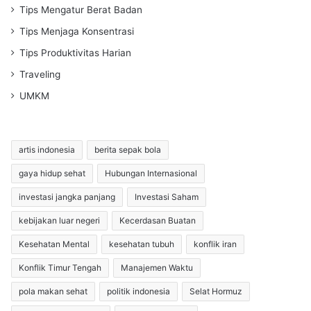
Tips Mengatur Berat Badan
Tips Menjaga Konsentrasi
Tips Produktivitas Harian
Traveling
UMKM
artis indonesia
berita sepak bola
gaya hidup sehat
Hubungan Internasional
investasi jangka panjang
Investasi Saham
kebijakan luar negeri
Kecerdasan Buatan
Kesehatan Mental
kesehatan tubuh
konflik iran
Konflik Timur Tengah
Manajemen Waktu
pola makan sehat
politik indonesia
Selat Hormuz