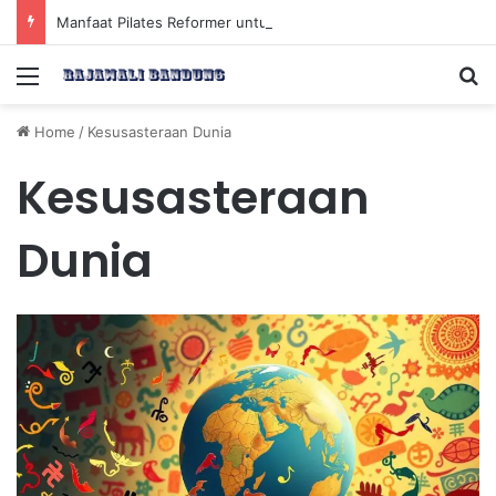
Manfaat Pilates Reformer untuk Meningkatkan Kekuatan Otot Inti Secara Efektif
Menu
Se
Home
/
Kesusasteraan Dunia
Kesusasteraan
Dunia