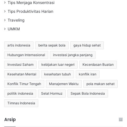
Tips Menjaga Konsentrasi
Tips Produktivitas Harian
Traveling
UMKM
artis indonesia
berita sepak bola
gaya hidup sehat
Hubungan Internasional
investasi jangka panjang
Investasi Saham
kebijakan luar negeri
Kecerdasan Buatan
Kesehatan Mental
kesehatan tubuh
konflik iran
Konflik Timur Tengah
Manajemen Waktu
pola makan sehat
politik indonesia
Selat Hormuz
Sepak Bola Indonesia
Timnas Indonesia
Arsip