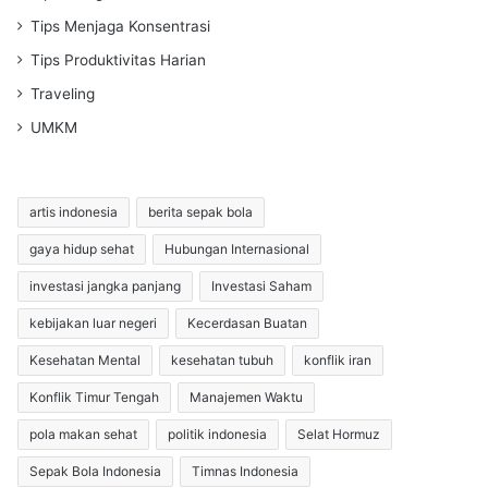
Tips Menjaga Konsentrasi
Tips Produktivitas Harian
Traveling
UMKM
artis indonesia
berita sepak bola
gaya hidup sehat
Hubungan Internasional
investasi jangka panjang
Investasi Saham
kebijakan luar negeri
Kecerdasan Buatan
Kesehatan Mental
kesehatan tubuh
konflik iran
Konflik Timur Tengah
Manajemen Waktu
pola makan sehat
politik indonesia
Selat Hormuz
Sepak Bola Indonesia
Timnas Indonesia