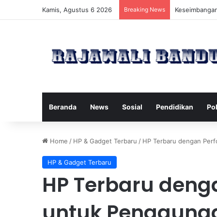
Kamis, Agustus 6 2026
Breaking News
Manfaat Pilat
Beranda
News
Sosial
Pendidikan
Pol
Home
/
HP & Gadget Terbaru
/
HP Terbaru dengan Perfo
HP & Gadget Terbaru
HP Terbaru denga
untuk Penggunaa