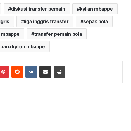
diskusi transfer pemain
kylian mbappe
ggris
liga inggris transfer
sepak bola
r mbappe
transfer pemain bola
rbaru kylian mbappe
mblr
Pinterest
Reddit
VKontakte
Share via Email
Print