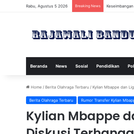
Rabu, Agustus 5 2026
Breaking News
Manfaat Pilate
Beranda
News
Sosial
Pendidikan
Pol
Home
/
Berita Olahraga Terbaru
/
Kylian Mbappe dan Lig
Berita Olahraga Terbaru
Rumor Transfer Kylian Mbap
Kylian Mbappe da
Diskusi Terhanga