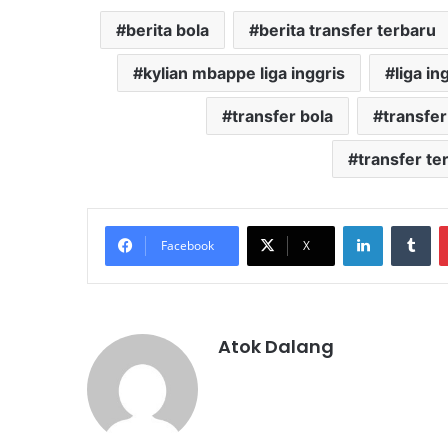
berita bola
berita transfer terbaru
kylian mbappe liga inggris
liga in
transfer bola
transfe
transfer te
LinkedIn
Tu
Facebook
X
Atok Dalang