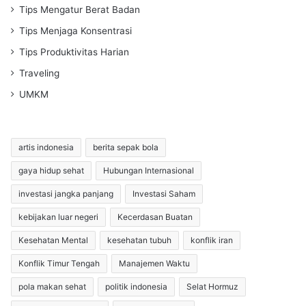
Tips Mengatur Berat Badan
Tips Menjaga Konsentrasi
Tips Produktivitas Harian
Traveling
UMKM
artis indonesia
berita sepak bola
gaya hidup sehat
Hubungan Internasional
investasi jangka panjang
Investasi Saham
kebijakan luar negeri
Kecerdasan Buatan
Kesehatan Mental
kesehatan tubuh
konflik iran
Konflik Timur Tengah
Manajemen Waktu
pola makan sehat
politik indonesia
Selat Hormuz