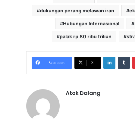
dukungan perang melawan iran
ek
Hubungan Internasional
palak rp 80 ribu triliun
str
LinkedIn
Tu
Facebook
X
Atok Dalang