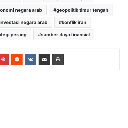
onomi negara arab
geopolitik timur tengah
investasi negara arab
konflik iran
ategi perang
sumber daya finansial
mblr
Pinterest
Reddit
VKontakte
Share via Email
Print