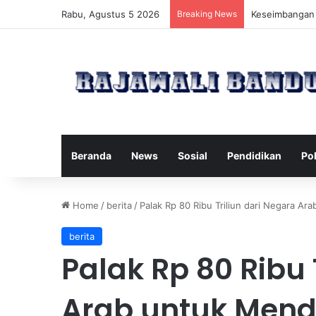
Rabu, Agustus 5 2026
Breaking News
Manfaat Pilate
Beranda
News
Sosial
Pendidikan
Pol
Home
/
berita
/
Palak Rp 80 Ribu Triliun dari Negara 
berita
Palak Rp 80 Ribu 
Arab untuk Men