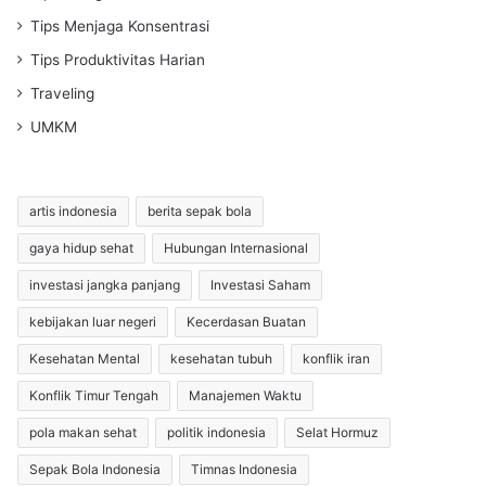
Tips Menjaga Konsentrasi
Tips Produktivitas Harian
Traveling
UMKM
artis indonesia
berita sepak bola
gaya hidup sehat
Hubungan Internasional
investasi jangka panjang
Investasi Saham
kebijakan luar negeri
Kecerdasan Buatan
Kesehatan Mental
kesehatan tubuh
konflik iran
Konflik Timur Tengah
Manajemen Waktu
pola makan sehat
politik indonesia
Selat Hormuz
Sepak Bola Indonesia
Timnas Indonesia