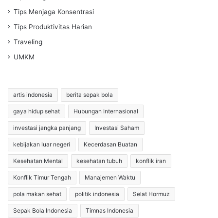
Tips Menjaga Konsentrasi
Tips Produktivitas Harian
Traveling
UMKM
artis indonesia
berita sepak bola
gaya hidup sehat
Hubungan Internasional
investasi jangka panjang
Investasi Saham
kebijakan luar negeri
Kecerdasan Buatan
Kesehatan Mental
kesehatan tubuh
konflik iran
Konflik Timur Tengah
Manajemen Waktu
pola makan sehat
politik indonesia
Selat Hormuz
Sepak Bola Indonesia
Timnas Indonesia