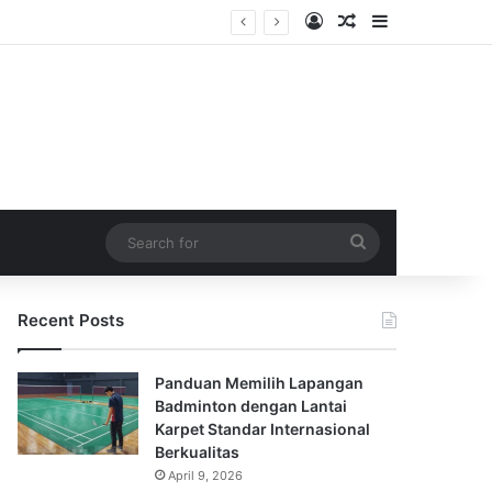
Log In
Random Article
Sidebar
ri
Search
for
Recent Posts
Panduan Memilih Lapangan
Badminton dengan Lantai
Karpet Standar Internasional
Berkualitas
April 9, 2026