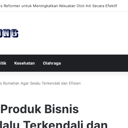
l di Rumah Tak Layak Terhadap Kesehatan dan Kualitas Hidup Sehari-ha
itik
Kesehatan
Olahraga
s Rumahan Agar Selalu Terkendali dan Efisien
Produk Bisnis
alu Terkendali dan