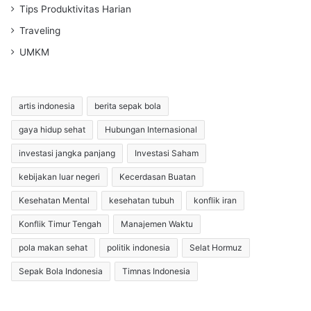
Tips Produktivitas Harian
Traveling
UMKM
artis indonesia
berita sepak bola
gaya hidup sehat
Hubungan Internasional
investasi jangka panjang
Investasi Saham
kebijakan luar negeri
Kecerdasan Buatan
Kesehatan Mental
kesehatan tubuh
konflik iran
Konflik Timur Tengah
Manajemen Waktu
pola makan sehat
politik indonesia
Selat Hormuz
Sepak Bola Indonesia
Timnas Indonesia