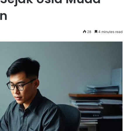
an
28
4 minutes read