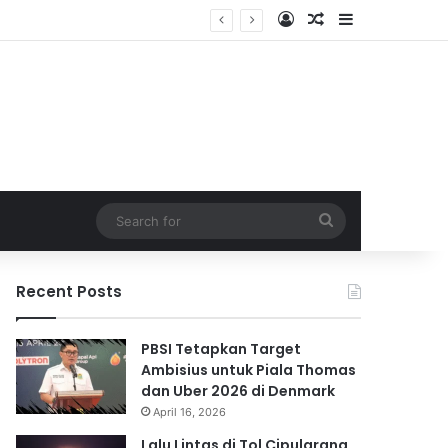
Log In
Random Article
Sidebar
Search
for
Recent Posts
PBSI Tetapkan Target
Ambisius untuk Piala Thomas
dan Uber 2026 di Denmark
April 16, 2026
Lalu Lintas di Tol Cipularang