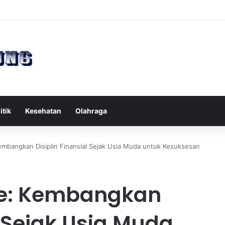
es Reformer untuk Meningkatkan Kekuatan Otot Inti Secara Efektif
itik
Kesehatan
Olahraga
Kembangkan Disiplin Finansial Sejak Usia Muda untuk Kesuksesan
ine: Kembangkan
l Sejak Usia Muda