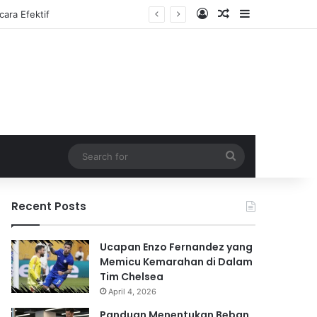
Log In
Random Article
Sidebar
Search
for
Recent Posts
Ucapan Enzo Fernandez yang
Memicu Kemarahan di Dalam
Tim Chelsea
April 4, 2026
Panduan Menentukan Beban