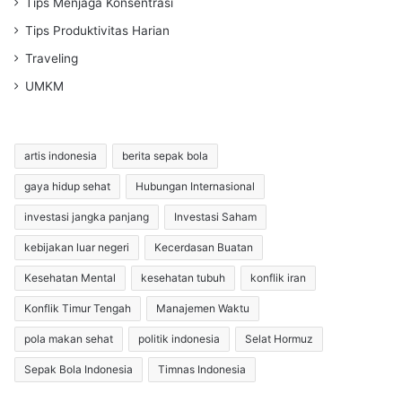
Tips Menjaga Konsentrasi
Tips Produktivitas Harian
Traveling
UMKM
artis indonesia
berita sepak bola
gaya hidup sehat
Hubungan Internasional
investasi jangka panjang
Investasi Saham
kebijakan luar negeri
Kecerdasan Buatan
Kesehatan Mental
kesehatan tubuh
konflik iran
Konflik Timur Tengah
Manajemen Waktu
pola makan sehat
politik indonesia
Selat Hormuz
Sepak Bola Indonesia
Timnas Indonesia