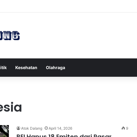
ates Reformer untuk Meningkatkan Kekuatan Otot Inti Secara Efektif
itik
Kesehatan
Olahraga
esia
Atok Dalang
April 14, 2026
9
BEI Hapus 18 Emiten dari Pasar