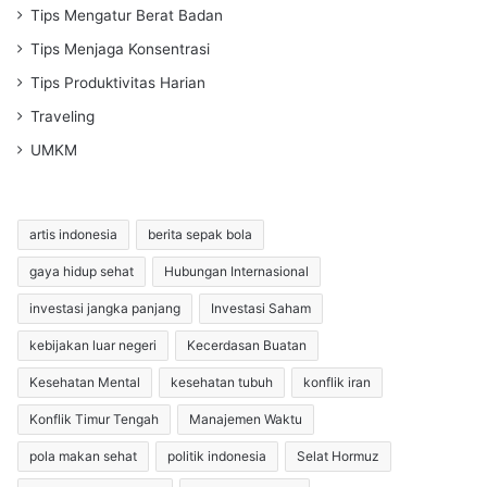
Tips Mengatur Berat Badan
Tips Menjaga Konsentrasi
Tips Produktivitas Harian
Traveling
UMKM
artis indonesia
berita sepak bola
gaya hidup sehat
Hubungan Internasional
investasi jangka panjang
Investasi Saham
kebijakan luar negeri
Kecerdasan Buatan
Kesehatan Mental
kesehatan tubuh
konflik iran
Konflik Timur Tengah
Manajemen Waktu
pola makan sehat
politik indonesia
Selat Hormuz