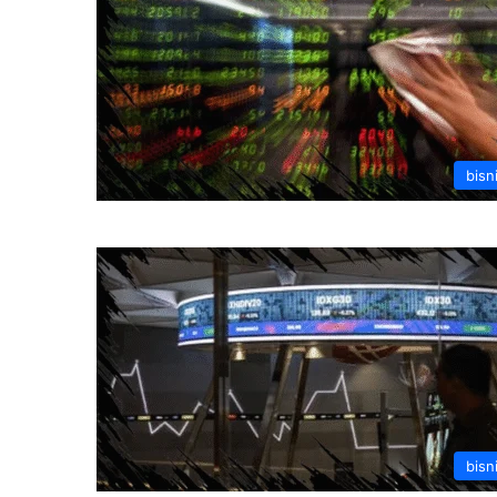
bisn
bisn