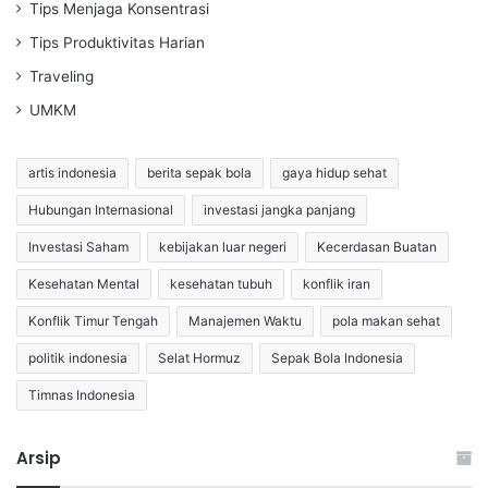
Tips Menjaga Konsentrasi
Tips Produktivitas Harian
Traveling
UMKM
artis indonesia
berita sepak bola
gaya hidup sehat
Hubungan Internasional
investasi jangka panjang
Investasi Saham
kebijakan luar negeri
Kecerdasan Buatan
Kesehatan Mental
kesehatan tubuh
konflik iran
Konflik Timur Tengah
Manajemen Waktu
pola makan sehat
politik indonesia
Selat Hormuz
Sepak Bola Indonesia
Timnas Indonesia
Arsip