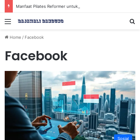
Manfaat Pilates Reformer untuk Meningkatkan Kekuatan Otot Inti Secara Efektif
Menu
Se
Home
/
Facebook
Facebook
Sosial