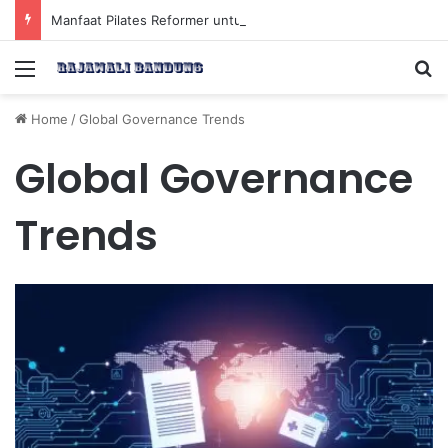
Manfaat Pilates Reformer untuk Meningkatkan Kekuatan Otot Inti Secara Efektif
Menu
Se
Home
/
Global Governance Trends
Global Governance
Trends