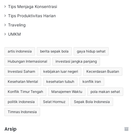
Tips Menjaga Konsentrasi
Tips Produktivitas Harian
Traveling
UMKM
artis indonesia
berita sepak bola
gaya hidup sehat
Hubungan Internasional
investasi jangka panjang
Investasi Saham
kebijakan luar negeri
Kecerdasan Buatan
Kesehatan Mental
kesehatan tubuh
konflik iran
Konflik Timur Tengah
Manajemen Waktu
pola makan sehat
politik indonesia
Selat Hormuz
Sepak Bola Indonesia
Timnas Indonesia
Arsip