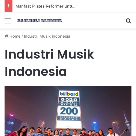
Manfaat Pilates Reformer untuk Meningkatkan Kekuatan Otot Inti Secara Efektif
Menu
Se
Home
/
Industri Musik Indonesia
Industri Musik
Indonesia