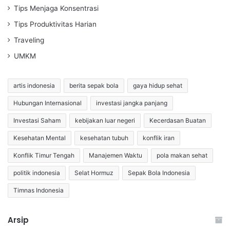
Tips Menjaga Konsentrasi
Tips Produktivitas Harian
Traveling
UMKM
artis indonesia
berita sepak bola
gaya hidup sehat
Hubungan Internasional
investasi jangka panjang
Investasi Saham
kebijakan luar negeri
Kecerdasan Buatan
Kesehatan Mental
kesehatan tubuh
konflik iran
Konflik Timur Tengah
Manajemen Waktu
pola makan sehat
politik indonesia
Selat Hormuz
Sepak Bola Indonesia
Timnas Indonesia
Arsip