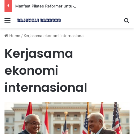
Manfaat Pilates Reformer untuk Meningkatkan Kekuatan Otot Inti Secara Efektif
Menu
Se
Home
/
Kerjasama ekonomi internasional
Kerjasama
ekonomi
internasional