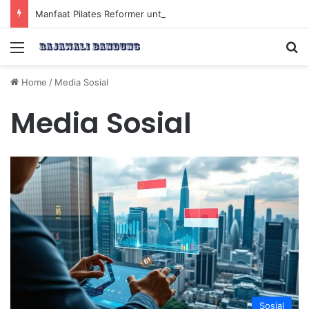
Manfaat Pilates Reformer untuk Meningkatkan Kekuatan Otot Inti Secara Efektif
Menu
Se
Home
/
Media Sosial
Media Sosial
Sosial