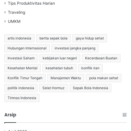
Tips Produktivitas Harian
Traveling
UMKM
artis indonesia
berita sepak bola
gaya hidup sehat
Hubungan Internasional
investasi jangka panjang
Investasi Saham
kebijakan luar negeri
Kecerdasan Buatan
Kesehatan Mental
kesehatan tubuh
konflik iran
Konflik Timur Tengah
Manajemen Waktu
pola makan sehat
politik indonesia
Selat Hormuz
Sepak Bola Indonesia
Timnas Indonesia
Arsip