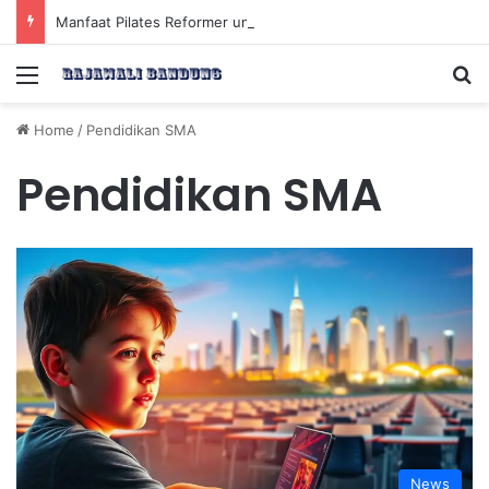
Manfaat Pilates Reformer untuk Meningkatkan Kekuatan Otot Inti Secara Efektif
Menu
Se
Home
/
Pendidikan SMA
Pendidikan SMA
News