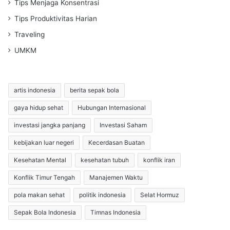
Tips Menjaga Konsentrasi
Tips Produktivitas Harian
Traveling
UMKM
artis indonesia
berita sepak bola
gaya hidup sehat
Hubungan Internasional
investasi jangka panjang
Investasi Saham
kebijakan luar negeri
Kecerdasan Buatan
Kesehatan Mental
kesehatan tubuh
konflik iran
Konflik Timur Tengah
Manajemen Waktu
pola makan sehat
politik indonesia
Selat Hormuz
Sepak Bola Indonesia
Timnas Indonesia