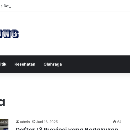
es Reformer untuk Meningkatkan Kekuatan Otot Inti Secara Efektif
itik
Kesehatan
Olahraga
a
admin
Juni 16, 2025
64
Daftar 13 Provinsi yang Berlakukan