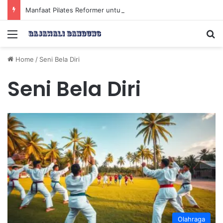
Manfaat Pilates Reformer untuk Meningkatkan Kekuatan Otot Inti Secara Efektif
Menu
Se
Home
/
Seni Bela Diri
Seni Bela Diri
Olahraga