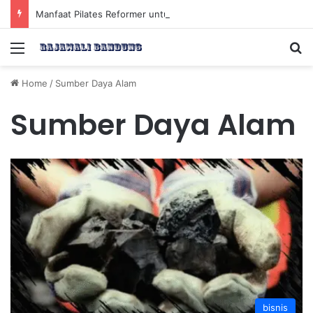
Manfaat Pilates Reformer untuk Meningkatkan Kekuatan Otot Inti Secara Efektif
Menu
Se
Home
/
Sumber Daya Alam
Sumber Daya Alam
bisnis