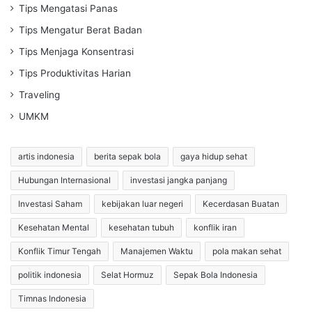
Tips Mengatasi Panas
Tips Mengatur Berat Badan
Tips Menjaga Konsentrasi
Tips Produktivitas Harian
Traveling
UMKM
artis indonesia
berita sepak bola
gaya hidup sehat
Hubungan Internasional
investasi jangka panjang
Investasi Saham
kebijakan luar negeri
Kecerdasan Buatan
Kesehatan Mental
kesehatan tubuh
konflik iran
Konflik Timur Tengah
Manajemen Waktu
pola makan sehat
politik indonesia
Selat Hormuz
Sepak Bola Indonesia
Timnas Indonesia