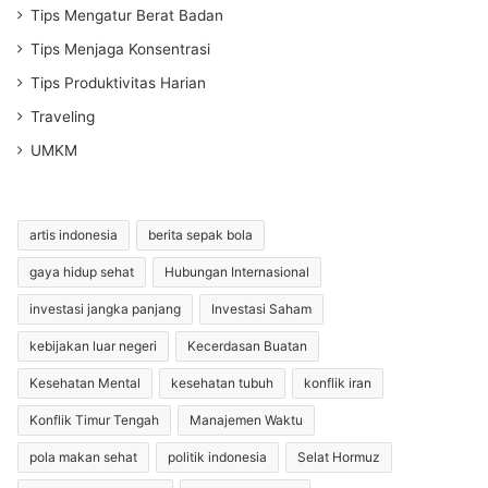
Tips Mengatur Berat Badan
Tips Menjaga Konsentrasi
Tips Produktivitas Harian
Traveling
UMKM
artis indonesia
berita sepak bola
gaya hidup sehat
Hubungan Internasional
investasi jangka panjang
Investasi Saham
kebijakan luar negeri
Kecerdasan Buatan
Kesehatan Mental
kesehatan tubuh
konflik iran
Konflik Timur Tengah
Manajemen Waktu
pola makan sehat
politik indonesia
Selat Hormuz