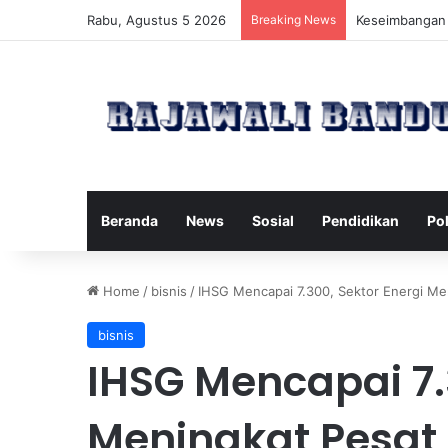
Rabu, Agustus 5 2026
Breaking News
Manfaat Pilate
Beranda
News
Sosial
Pendidikan
Pol
Home
/
bisnis
/
IHSG Mencapai 7.300, Sektor Energi Me
bisnis
IHSG Mencapai 7.
Meningkat Pesat