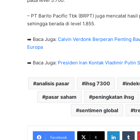
pada level 5.700.
– PT Barito Pacific Tbk (BRPT) juga mencatat hasil
sehingga berada di level 1.855.
➡️ Baca Juga:
Calvin Verdonk Berperan Penting Bawa
Europa
➡️ Baca Juga:
Presiden Iran Kontak Vladimir Putin
analisis pasar
ihsg 7300
indek
pasar saham
peningkatan ihsg
sentimen global
tr
LinkedIn
Tu
Facebook
X