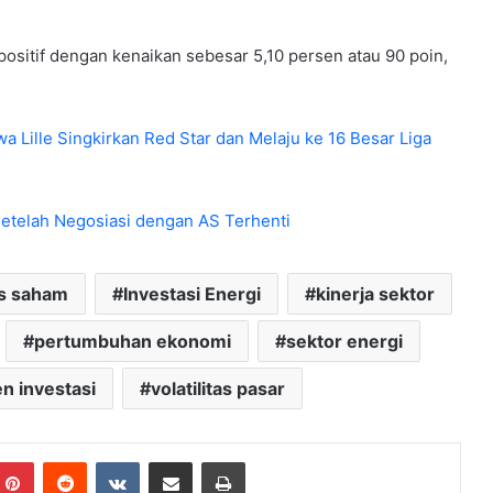
 positif dengan kenaikan sebesar 5,10 persen atau 90 poin,
 Lille Singkirkan Red Star dan Melaju ke 16 Besar Liga
 Setelah Negosiasi dengan AS Terhenti
s saham
Investasi Energi
kinerja sektor
pertumbuhan ekonomi
sektor energi
en investasi
volatilitas pasar
mblr
Pinterest
Reddit
VKontakte
Share via Email
Print