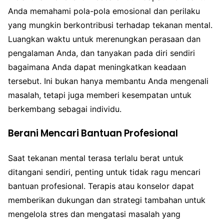
Anda memahami pola-pola emosional dan perilaku
yang mungkin berkontribusi terhadap tekanan mental.
Luangkan waktu untuk merenungkan perasaan dan
pengalaman Anda, dan tanyakan pada diri sendiri
bagaimana Anda dapat meningkatkan keadaan
tersebut. Ini bukan hanya membantu Anda mengenali
masalah, tetapi juga memberi kesempatan untuk
berkembang sebagai individu.
Berani Mencari Bantuan Profesional
Saat tekanan mental terasa terlalu berat untuk
ditangani sendiri, penting untuk tidak ragu mencari
bantuan profesional. Terapis atau konselor dapat
memberikan dukungan dan strategi tambahan untuk
mengelola stres dan mengatasi masalah yang