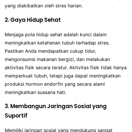
yang diakibatkan oleh stres harian.
2. Gaya Hidup Sehat
Menjaga pola hidup sehat adalah kunci dalam
meningkatkan ketahanan tubuh terhadap stres.
Pastikan Anda mendapatkan cukup tidur,
mengonsumsi makanan bergizi, dan melakukan
aktivitas fisik secara teratur. Aktivitas fisik tidak hanya
memperkuat tubuh, tetapi juga dapat meningkatkan
produksi hormon endorfin yang secara alami
meningkatkan suasana hati.
3. Membangun Jaringan Sosial yang
Suportif
Memiliki jaringan sosial yang mendukung sangat