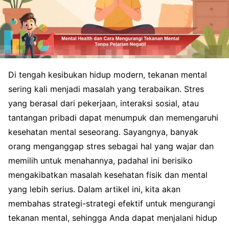
Di tengah kesibukan hidup modern, tekanan mental
sering kali menjadi masalah yang terabaikan. Stres
yang berasal dari pekerjaan, interaksi sosial, atau
tantangan pribadi dapat menumpuk dan memengaruhi
kesehatan mental seseorang. Sayangnya, banyak
orang menganggap stres sebagai hal yang wajar dan
memilih untuk menahannya, padahal ini berisiko
mengakibatkan masalah kesehatan fisik dan mental
yang lebih serius. Dalam artikel ini, kita akan
membahas strategi-strategi efektif untuk mengurangi
tekanan mental, sehingga Anda dapat menjalani hidup