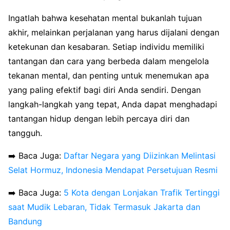
Ingatlah bahwa kesehatan mental bukanlah tujuan
akhir, melainkan perjalanan yang harus dijalani dengan
ketekunan dan kesabaran. Setiap individu memiliki
tantangan dan cara yang berbeda dalam mengelola
tekanan mental, dan penting untuk menemukan apa
yang paling efektif bagi diri Anda sendiri. Dengan
langkah-langkah yang tepat, Anda dapat menghadapi
tantangan hidup dengan lebih percaya diri dan
tangguh.
➡️ Baca Juga:
Daftar Negara yang Diizinkan Melintasi
Selat Hormuz, Indonesia Mendapat Persetujuan Resmi
➡️ Baca Juga:
5 Kota dengan Lonjakan Trafik Tertinggi
saat Mudik Lebaran, Tidak Termasuk Jakarta dan
Bandung