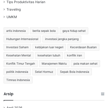
Tips Produktivitas Harian
Traveling
UMKM
artis indonesia
berita sepak bola
gaya hidup sehat
Hubungan Internasional
investasi jangka panjang
Investasi Saham
kebijakan luar negeri
Kecerdasan Buatan
Kesehatan Mental
kesehatan tubuh
konflik iran
Konflik Timur Tengah
Manajemen Waktu
pola makan sehat
politik indonesia
Selat Hormuz
Sepak Bola Indonesia
Timnas Indonesia
Arsip
April 2026