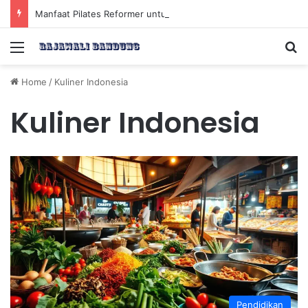
Manfaat Pilates Reformer untuk Meningkatkan Kekuatan Otot Inti Secara Efektif
Menu
Se
Home
/
Kuliner Indonesia
Kuliner Indonesia
Pendidikan